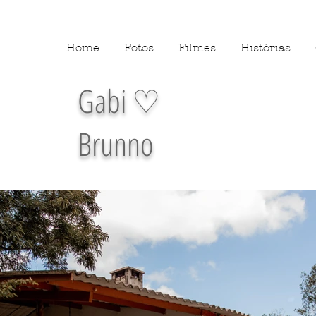
Home
Fotos
Filmes
Histórias
Gabi ♡
Brunno